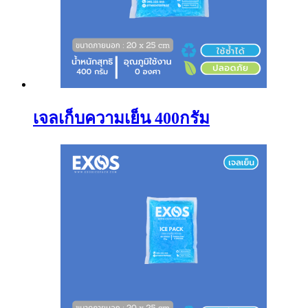
เจลเก็บความเย็น 400กรัม