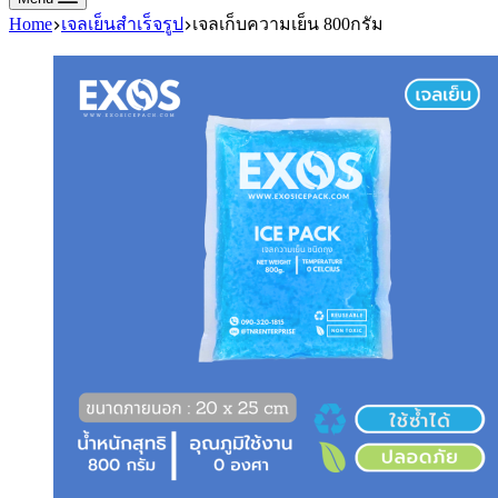
Home
เจลเย็นสำเร็จรูป
เจลเก็บความเย็น 800กรัม