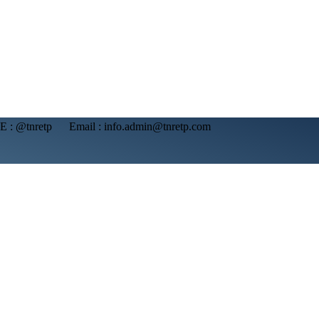
NE : @tnretp Email : info.admin@tnretp.com