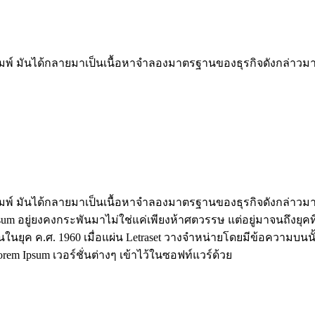
ิมพ์ มันได้กลายมาเป็นเนื้อหาจำลองมาตรฐานของธุรกิจดังกล่าวมาตั้
ิมพ์ มันได้กลายมาเป็นเนื้อหาจำลองมาตรฐานของธุรกิจดังกล่าวมาตั้
um อยู่ยงคงกระพันมาไม่ใช่แค่เพียงห้าศตวรรษ แต่อยู่มาจนถึงยุคที่
นยุค ค.ศ. 1960 เมื่อแผ่น Letraset วางจำหน่ายโดยมีข้อความบนนั้น
orem Ipsum เวอร์ชั่นต่างๆ เข้าไว้ในซอฟท์แวร์ด้วย