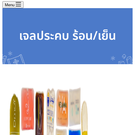
Menu
เจลประคบ ร้อน/เย็น