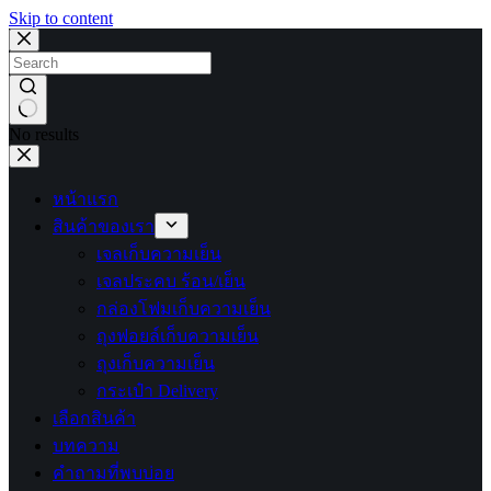
Skip to content
No results
หน้าแรก
สินค้าของเรา
เจลเก็บความเย็น
เจลประคบ ร้อน/เย็น
กล่องโฟมเก็บความเย็น
ถุงฟอยล์เก็บความเย็น
ถุงเก็บความเย็น
กระเป๋า Delivery
เลือกสินค้า
บทความ
คำถามที่พบบ่อย