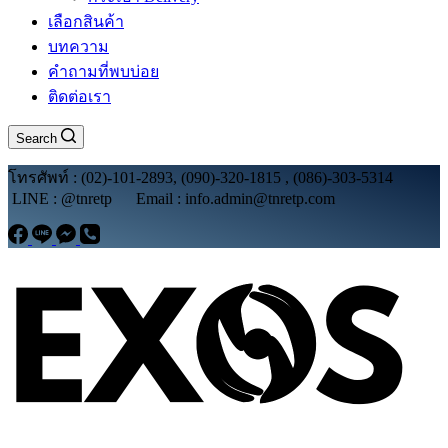
เลือกสินค้า
บทความ
คำถามที่พบบ่อย
ติดต่อเรา
Search
โทรศัพท์ : (02)-101-2893, (090)-320-1815 , (086)-303-5314
LINE : @tnretp Email : info.admin@tnretp.com