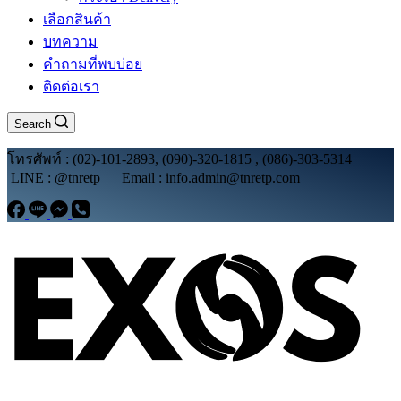
เลือกสินค้า
บทความ
คำถามที่พบบ่อย
ติดต่อเรา
Search
โทรศัพท์ : (02)-101-2893, (090)-320-1815 , (086)-303-5314
LINE : @tnretp Email : info.admin@tnretp.com