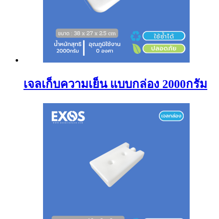
เจลเก็บความเย็น แบบกล่อง 2000กรัม