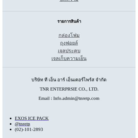
รายการสินค้า
กล่องโฟม
ถุงฟอยล์
เจลประคบ
เจลเก็บความเย็น
บริษัท ที เอ็น อาร์ เอ็นเตอร์ไพร์ส จำกัด
TNR ENTERPRSIE CO., LTD.
Email : Info.admin@tnretp.com
EXOS ICE PACK
@tnretp
(02)-101-2893