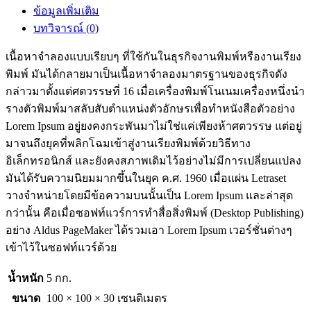
ข้อมูลเพิ่มเติม
บทวิจารณ์ (0)
เนื้อหาจำลองแบบเรียบๆ ที่ใช้กันในธุรกิจงานพิมพ์หรืองานเรียง
พิมพ์ มันได้กลายมาเป็นเนื้อหาจำลองมาตรฐานของธุรกิจดัง
กล่าวมาตั้งแต่ศตวรรษที่ 16 เมื่อเครื่องพิมพ์โนเนมเครื่องหนึ่งนำ
รางตัวพิมพ์มาสลับสับตำแหน่งตัวอักษรเพื่อทำหนังสือตัวอย่าง
Lorem Ipsum อยู่ยงคงกระพันมาไม่ใช่แค่เพียงห้าศตวรรษ แต่อยู่
มาจนถึงยุคที่พลิกโฉมเข้าสู่งานเรียงพิมพ์ด้วยวิธีทาง
อิเล็กทรอนิกส์ และยังคงสภาพเดิมไว้อย่างไม่มีการเปลี่ยนแปลง
มันได้รับความนิยมมากขึ้นในยุค ค.ศ. 1960 เมื่อแผ่น Letraset
วางจำหน่ายโดยมีข้อความบนนั้นเป็น Lorem Ipsum และล่าสุด
กว่านั้น คือเมื่อซอฟท์แวร์การทำสื่อสิ่งพิมพ์ (Desktop Publishing)
อย่าง Aldus PageMaker ได้รวมเอา Lorem Ipsum เวอร์ชั่นต่างๆ
เข้าไว้ในซอฟท์แวร์ด้วย
น้ำหนัก
5 กก.
ขนาด
100 × 100 × 30 เซนติเมตร