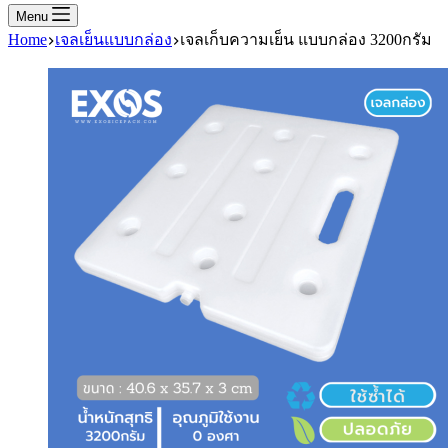
Menu
Home
เจลเย็นแบบกล่อง
เจลเก็บความเย็น แบบกล่อง 3200กรัม