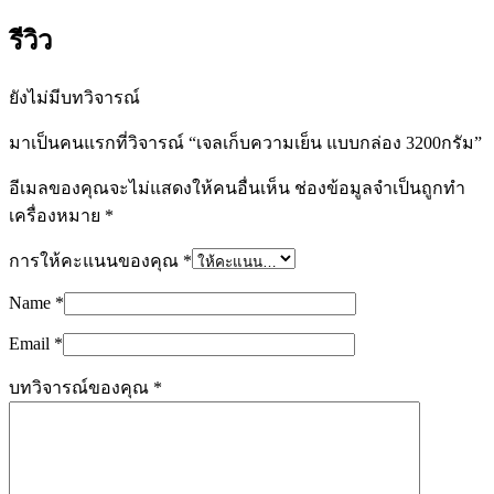
รีวิว
ยังไม่มีบทวิจารณ์
มาเป็นคนแรกที่วิจารณ์ “เจลเก็บความเย็น แบบกล่อง 3200กรัม”
อีเมลของคุณจะไม่แสดงให้คนอื่นเห็น
ช่องข้อมูลจำเป็นถูกทำ
เครื่องหมาย
*
การให้คะแนนของคุณ
*
Name
*
Email
*
บทวิจารณ์ของคุณ
*