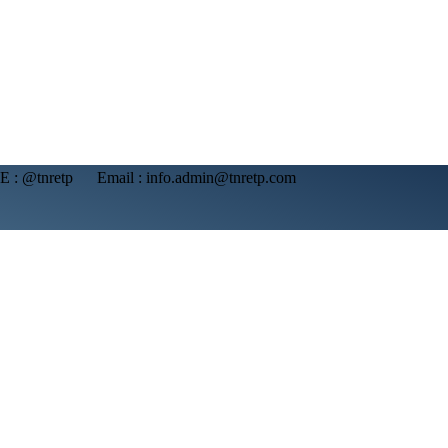
NE : @tnretp Email : info.admin@tnretp.com