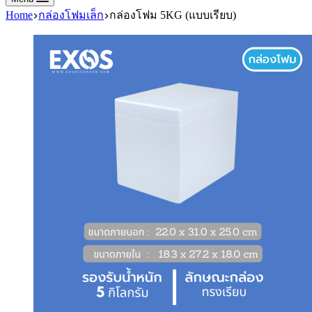
Home
กล่องโฟมเล็ก
กล่องโฟม 5KG (แบบเรียบ)