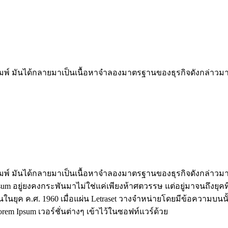
ิมพ์ มันได้กลายมาเป็นเนื้อหาจำลองมาตรฐานของธุรกิจดังกล่าวมาตั้
ิมพ์ มันได้กลายมาเป็นเนื้อหาจำลองมาตรฐานของธุรกิจดังกล่าวมาตั้
um อยู่ยงคงกระพันมาไม่ใช่แค่เพียงห้าศตวรรษ แต่อยู่มาจนถึงยุคที่
นยุค ค.ศ. 1960 เมื่อแผ่น Letraset วางจำหน่ายโดยมีข้อความบนนั้น
orem Ipsum เวอร์ชั่นต่างๆ เข้าไว้ในซอฟท์แวร์ด้วย