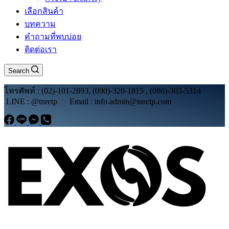
เลือกสินค้า
บทความ
คำถามที่พบบ่อย
ติดต่อเรา
Search
โทรศัพท์ : (02)-101-2893, (090)-320-1815 , (086)-303-5314
LINE : @tnretp Email : info.admin@tnretp.com