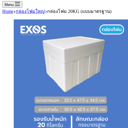
Menu
Home
กล่องโฟมใหญ่
กล่องโฟม 20KG (แบบมาตรฐาน)