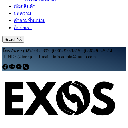
เลือกสินค้า
บทความ
คำถามที่พบบ่อย
ติดต่อเรา
Search
โทรศัพท์ : (02)-101-2893, (090)-320-1815 , (086)-303-5314
LINE : @tnretp Email : info.admin@tnretp.com