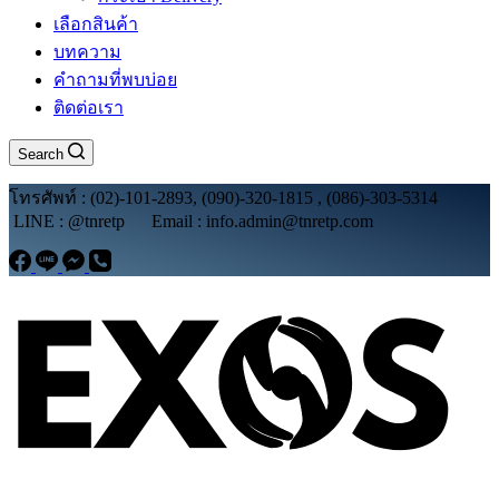
เลือกสินค้า
บทความ
คำถามที่พบบ่อย
ติดต่อเรา
Search
โทรศัพท์ : (02)-101-2893, (090)-320-1815 , (086)-303-5314
LINE : @tnretp Email : info.admin@tnretp.com