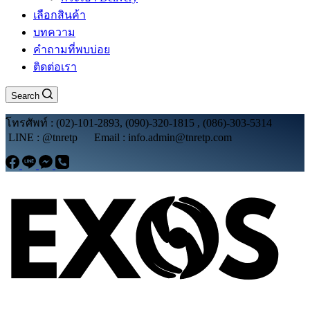
เลือกสินค้า
บทความ
คำถามที่พบบ่อย
ติดต่อเรา
Search
โทรศัพท์ : (02)-101-2893, (090)-320-1815 , (086)-303-5314
LINE : @tnretp Email : info.admin@tnretp.com