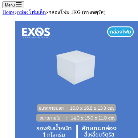
Menu
Home
กล่องโฟมเล็ก
กล่องโฟม 1KG (ทรงจตุรัส)