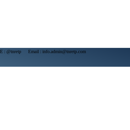
NE : @tnretp Email : info.admin@tnretp.com