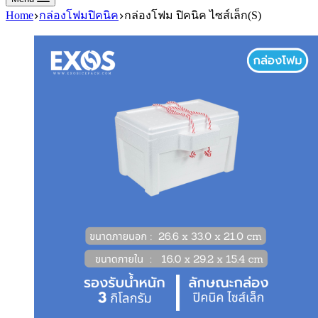
Home
กล่องโฟมปิคนิค
กล่องโฟม ปิคนิค ไซส์เล็ก(S)