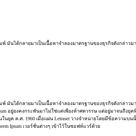
ิมพ์ มันได้กลายมาเป็นเนื้อหาจำลองมาตรฐานของธุรกิจดังกล่าวมาตั้
ิมพ์ มันได้กลายมาเป็นเนื้อหาจำลองมาตรฐานของธุรกิจดังกล่าวมาตั้
um อยู่ยงคงกระพันมาไม่ใช่แค่เพียงห้าศตวรรษ แต่อยู่มาจนถึงยุคที่
นยุค ค.ศ. 1960 เมื่อแผ่น Letraset วางจำหน่ายโดยมีข้อความบนนั้น
orem Ipsum เวอร์ชั่นต่างๆ เข้าไว้ในซอฟท์แวร์ด้วย