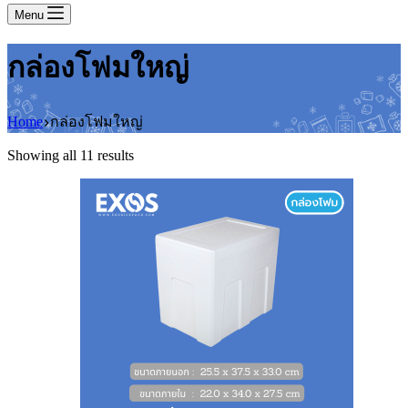
Menu
กล่องโฟมใหญ่
Home
กล่องโฟมใหญ่
Showing all 11 results