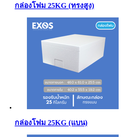
กล่องโฟม 25KG (ทรงสูง)
กล่องโฟม 25KG (แบน)