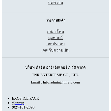
บทความ
รายการสินค้า
กล่องโฟม
ถุงฟอยล์
เจลประคบ
เจลเก็บความเย็น
บริษัท ที เอ็น อาร์ เอ็นเตอร์ไพร์ส จำกัด
TNR ENTERPRSIE CO., LTD.
Email : Info.admin@tnretp.com
EXOS ICE PACK
@tnretp
(02)-101-2893