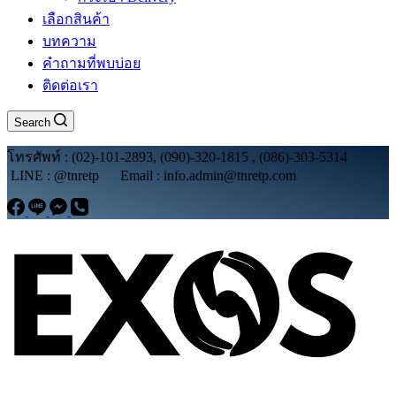
เลือกสินค้า
บทความ
คำถามที่พบบ่อย
ติดต่อเรา
Search
โทรศัพท์ : (02)-101-2893, (090)-320-1815 , (086)-303-5314
LINE : @tnretp Email : info.admin@tnretp.com