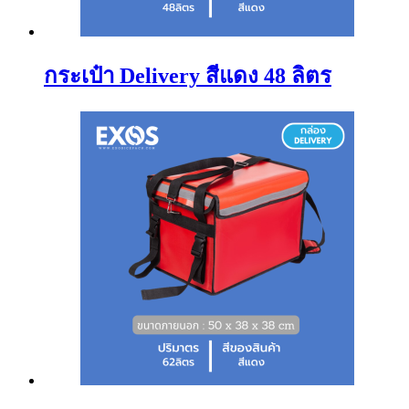
กระเป๋า Delivery สีแดง 48 ลิตร