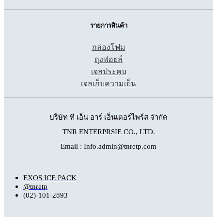
รายการสินค้า
กล่องโฟม
ถุงฟอยล์
เจลประคบ
เจลเก็บความเย็น
บริษัท ที เอ็น อาร์ เอ็นเตอร์ไพร์ส จำกัด
TNR ENTERPRSIE CO., LTD.
Email : Info.admin@tnretp.com
EXOS ICE PACK
@tnretp
(02)-101-2893