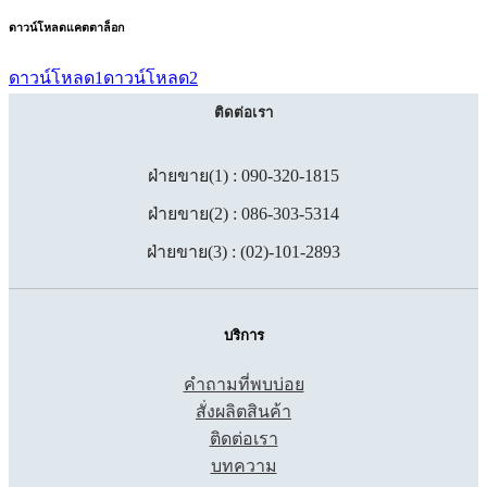
ดาวน์โหลดแคตตาล็อก
ดาวน์โหลด1
ดาวน์โหลด2
ติดต่อเรา
ฝ่ายขาย(1) : 090-320-1815
ฝ่ายขาย(2) : 086-303-5314
ฝ่ายขาย(3) : (02)-101-2893
บริการ
คำถามที่พบบ่อย
สั่งผลิตสินค้า
ติดต่อเรา
บทความ