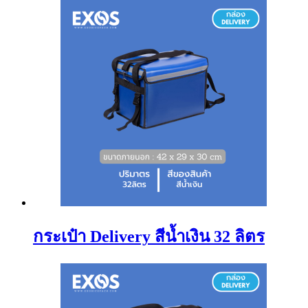
กระเป๋า Delivery สีน้ำเงิน 32 ลิตร